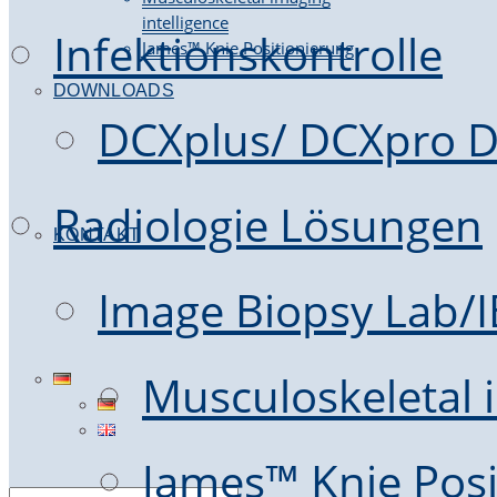
intelligence
Infektionskontrolle
James™ Knie Positionierung
DOWNLOADS
DCXplus/ DCXpro D
Radiologie Lösungen
KONTAKT
Image Biopsy Lab/
Musculoskeletal i
James™ Knie Posi