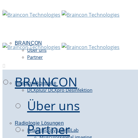
BRAINCON
Über uns
Partner
BRAINCON
Infektionskontrolle
DCXplus/ DCXpro Desinfektion
Über uns
Radiologie Lösungen
Partner
Image Biopsy Lab/IBLab
Musculoskeletal imaging