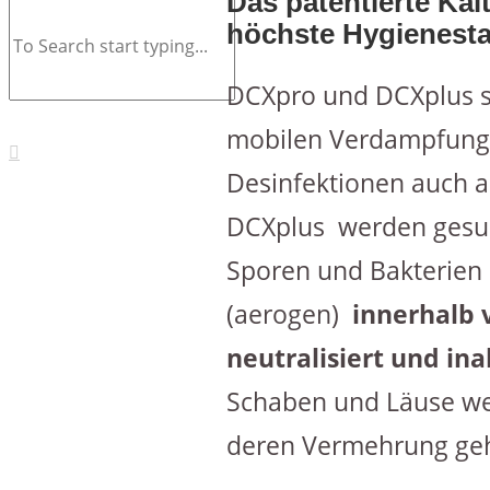
Das patentierte Kal
höchste Hygienest
DCXpro und DCXplus si
mobilen Verdampfungs
Desinfektionen auch 
DCXplus werden gesund
Sporen und Bakterien 
(aerogen)
innerhalb 
neutralisiert
und inak
Schaben und Läuse wer
deren Vermehrung geh