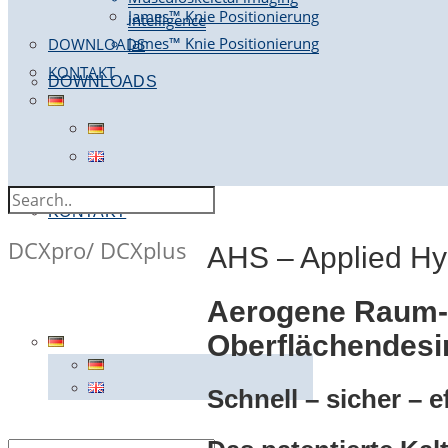
James™ Knie Positionierung
intelligence
James™ Knie Positionierung
DOWNLOADS
KONTAKT
DOWNLOADS
KONTAKT
DCXpro/ DCXplus
AHS – Applied H
Aerogene Raum
Oberflächendesi
Schnell – sicher – ef