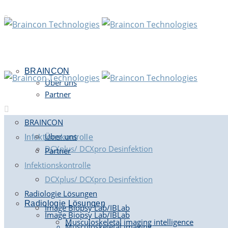
BRAINCON
Über uns
Partner
BRAINCON
Über uns
Infektionskontrolle
DCXplus/ DCXpro Desinfektion
Partner
Infektionskontrolle
DCXplus/ DCXpro Desinfektion
Radiologie Lösungen
Radiologie Lösungen
Image Biopsy Lab/IBLab
Image Biopsy Lab/IBLab
Musculoskeletal imaging intelligence
Musculoskeletal imaging