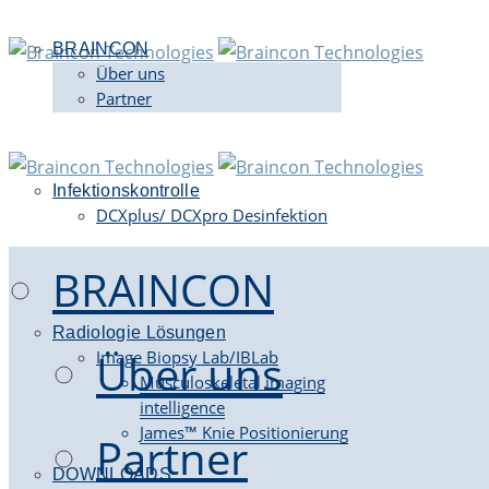
BRAINCON
Über uns
Partner
Infektionskontrolle
DCXplus/ DCXpro Desinfektion
BRAINCON
Radiologie Lösungen
Über uns
Image Biopsy Lab/IBLab
Musculoskeletal imaging
intelligence
James™ Knie Positionierung
Partner
DOWNLOADS