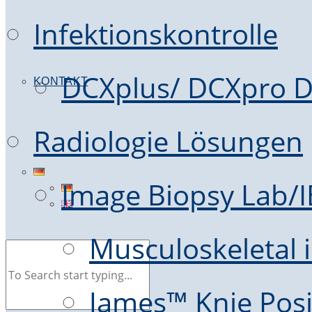
Infektionskontrolle
DCXplus/ DCXpro D
KONTAKT
Radiologie Lösungen
Image Biopsy Lab/
Musculoskeletal i
James™ Knie Posi