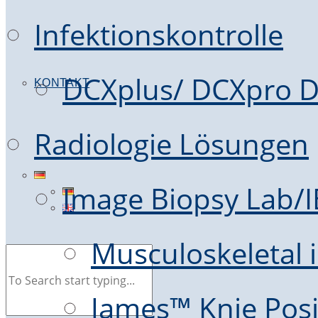
Infektionskontrolle
DCXplus/ DCXpro D
KONTAKT
Radiologie Lösungen
Image Biopsy Lab/
Musculoskeletal i
James™ Knie Posi