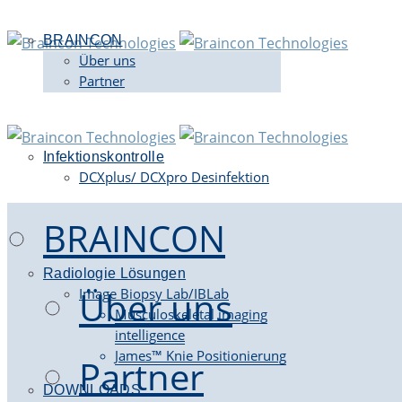
BRAINCON
Über uns
Partner
Infektionskontrolle
DCXplus/ DCXpro Desinfektion
BRAINCON
Radiologie Lösungen
Über uns
Image Biopsy Lab/IBLab
Musculoskeletal imaging
intelligence
James™ Knie Positionierung
Partner
DOWNLOADS