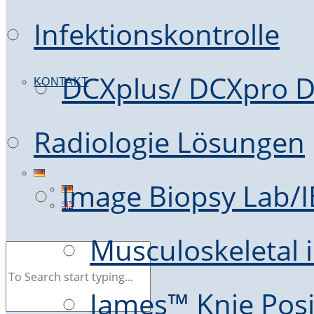
Infektionskontrolle
DCXplus/ DCXpro D
KONTAKT
Radiologie Lösungen
Image Biopsy Lab/
Musculoskeletal i
James™ Knie Posi