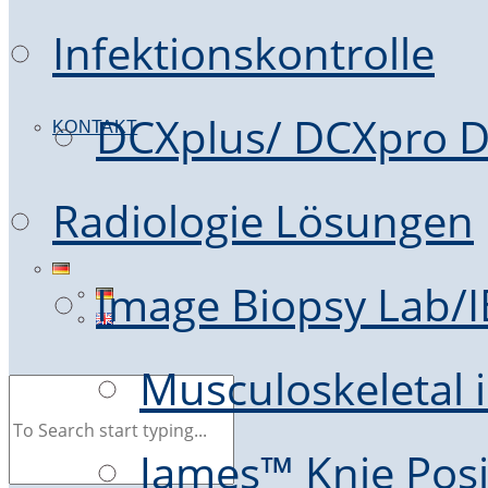
Infektionskontrolle
DCXplus/ DCXpro D
KONTAKT
Radiologie Lösungen
Image Biopsy Lab/
Musculoskeletal i
James™ Knie Posi