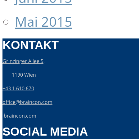
Mai 2015
KONTAKT
Grinzinger Allee 5,
1190 Wien
+43 1 610 670
office@braincon.com
braincon.com
SOCIAL MEDIA