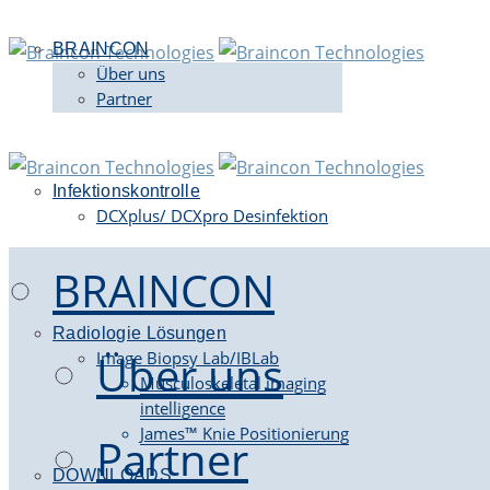
BRAINCON
Über uns
Partner
Infektionskontrolle
DCXplus/ DCXpro Desinfektion
BRAINCON
Radiologie Lösungen
Über uns
Image Biopsy Lab/IBLab
Musculoskeletal imaging
intelligence
James™ Knie Positionierung
Partner
DOWNLOADS